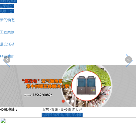
物质热风炉
磁采暖炉
风烘干炉
新闻动态
工程案例
展会活动
联系我们
公司地址：
山东 ·青州 ·黄楼街道大尹
地图导航
2D地图
街景地图