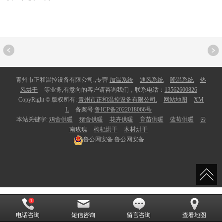
青州市正和温控设备有限公司.,专营
加温系统
通风系统
降温系统
热
风烘干
等业务,有意向的客户请咨询我们，联系电话：
13562600826
CopyRight © 版权所有:
青州市正和温控设备有限公司.
网站地图
XM
L
备案号:
鲁ICP备2022018066号
本站关键字:
鸡舍供暖
猪舍供暖
花卉供暖
育苗供暖
蓝莓供暖
云
南玫瑰
枸杞烘干
木材烘干
鲁公网安备
鲁公网安备
电话咨询
短信咨询
留言咨询
查看地图