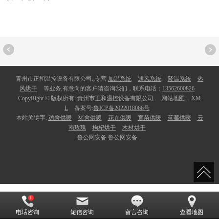
青州市正和温控设备有限公司.,专营
加温系统
通风系统
降温系统
热
风烘干
等业务,有意向的客户请咨询我们，联系电话：
13562600826
CopyRight © 版权所有:
青州市正和温控设备有限公司.
网站地图
XM
L
备案号:
鲁ICP备2022018066号
本站关键字:
鸡舍供暖
猪舍供暖
花卉供暖
育苗供暖
蓝莓供暖
云
南玫瑰
枸杞烘干
木材烘干
鲁公网安备
鲁公网安备
电话咨询
短信咨询
留言咨询
查看地图