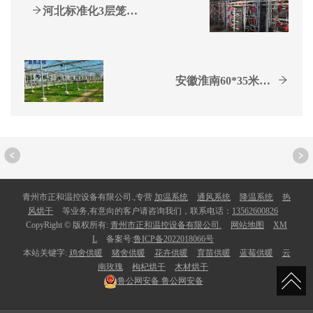
河北标准化3层笼养肉鸡正...
安徽淮南60*35米育苗...
青州市正和温控设备有限公司.,专营
加温系统
通风系统
降温系统
热
风烘干
等业务,有意向的客户请咨询我们，联系电话：
13562600826
CopyRight © 版权所有:
青州市正和温控设备有限公司.
网站地图
XM
L
备案号:
鲁ICP备2022018066号
本站关键字:
鸡舍供暖
猪舍供暖
花卉供暖
育苗供暖
蓝莓供暖
云
南玫瑰
枸杞烘干
木材烘干
鲁公网安备
鲁公网安备