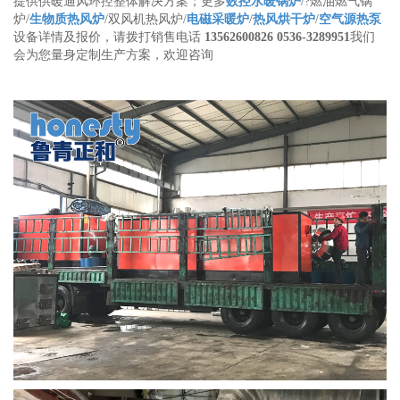
提供供暖通风环控整体解决方案；更多
数控水暖锅炉
/?燃油燃气锅
炉/
生物质热风炉
/双风机热风炉/
电磁采暖炉
/
热风烘干炉
/
空气源热泵
设备详情及报价，请拨打销售电话
13562600826 0536-3289951
我们
会为您量身定制生产方案，欢迎咨询