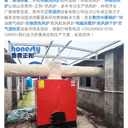
暖
，
猪场供暖
，
养猪
供暖热风炉
如何选择？养猪热风炉，
养殖热风
炉
认准山东青州<正和>热风炉，多年专注生产热风炉，种类齐全，
厂家销售安装。青州市
正和温控
设备有限公司自2012年成立致力于
服务农牧业提供供暖通风环控整体解决方案；更多
数控水暖锅炉
/?燃
油燃气锅炉/
生物质热风炉
/双风机热风炉/
电磁采暖炉
/
热风烘干炉
/
空
气源热泵
设备详情及报价，请拨打销售电话 13562600826 0536-
3289951我们会为您量身定制生产方案，欢迎咨询！