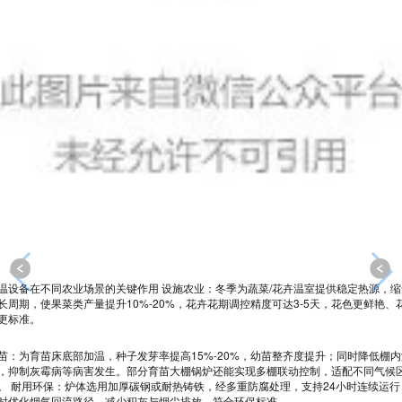
温设备在不同农业场景的关键作用 设施农业：冬季为蔬菜/花卉温室提供稳定热源，缩
长周期，使果菜类产量提升10%-20%，花卉花期调控精度可达3-5天，花色更鲜艳、
更标准。
苗：为育苗床底部加温，种子发芽率提高15%-20%，幼苗整齐度提升；同时降低棚内
，抑制灰霉病等病害发生。
部分育苗大棚锅炉还能实现多棚联动控制，适配不同气候
。 耐用环保：炉体选用加厚碳钢或耐热铸铁，经多重防腐处理，支持24小时连续运行
时优化烟气回流路径，减少积灰与烟尘排放，符合环保标准。