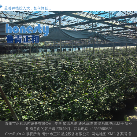
蓝莓种植投入大，如何降低...
青州市正和温控设备有限公司.,专营
加温系统
通风系统
降温系统
热风烘干
等业
务,有意向的客户请咨询我们，联系电话：
13562600826
CopyRight © 版权所有:
青州市正和温控设备有限公司.
网站地图
XML
备案号:
鲁