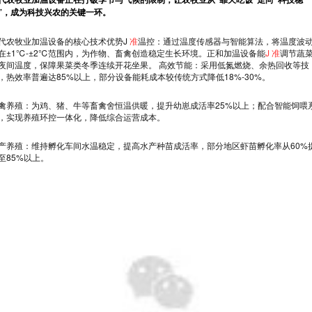
”，成为科技兴农的关键一环。
代农牧业加温设备的核心技术优势J
准
温控：通过温度传感器与智能算法，将温度波
在±1℃-±2℃范围内，为作物、畜禽创造稳定生长环境。正和加温设备能
J 准
调节蔬
夜间温度，保障果菜类冬季连续开花坐果。 高效节能：采用低氮燃烧、余热回收等技
，热效率普遍达85%以上，部分设备能耗成本较传统方式降低18%-30%。
禽养殖：为鸡、猪、牛等畜禽舍恒温供暖，提升幼崽成活率25%以上；配合智能饲喂
，实现养殖环控一体化，降低综合运营成本。
产养殖：维持孵化车间水温稳定，提高水产种苗成活率，部分地区虾苗孵化率从60%
至85%以上。