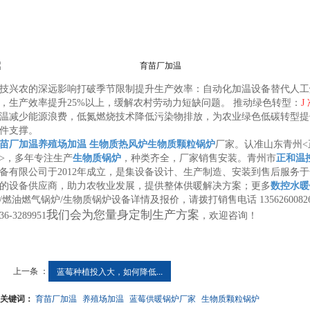
技兴农的深远影响打破季节限制提升生产效率：自动化加温设备替代人工
，生产效率提升25%以上，缓解农村劳动力短缺问题。 推动绿色转型：
J
温减少能源浪费，低氮燃烧技术降低污染物排放，为农业绿色低碳转型提
件支撑。
苗厂加温
养殖场加温
生物质热风炉
生物质颗粒锅炉
厂家。认准山东青州<
>，多年专注生产
生物质锅炉
，种类齐全，厂家销售安装。青州市
正和温
备有限公司于2012年成立，是集设备设计、生产制造、安装到售后服务于
的设备供应商，助力农牧业发展，提供整体供暖解决方案；更多
数控水暖
/燃油燃气锅炉/生物质锅炉设备详情及报价，请拨打销售电话 1356260082
我们会为您量身定制生产方案
36-3289951
，欢迎咨询！
上一条 ：
蓝莓种植投入大，如何降低...
关键词：
育苗厂加温
养殖场加温
蓝莓供暖锅炉厂家
生物质颗粒锅炉