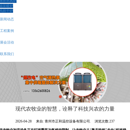
物质热风炉
磁采暖炉
风烘干炉
新闻动态
工程案例
展会活动
联系我们
现代农牧业的智慧，诠释了科技兴农的力量
2026-04-28
来自:
青州市正和温控设备有限公司.
浏览次数:237
代农牧业加温设备正在打破季节与气候的限制，让农牧业从“靠天吃饭”走向“科技稳