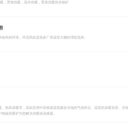
供暖，育雏供暖，花卉供暖，育苗供暖热水锅炉
用
种各样的环境，环流风机是很多厂房温室大棚的理想选择。
暖、热风采暖等，实际应用中应根据温室建设当地的气候特点、温室的采暖负荷、当
炉/电磁采暖炉为您解决供暖保温难题。