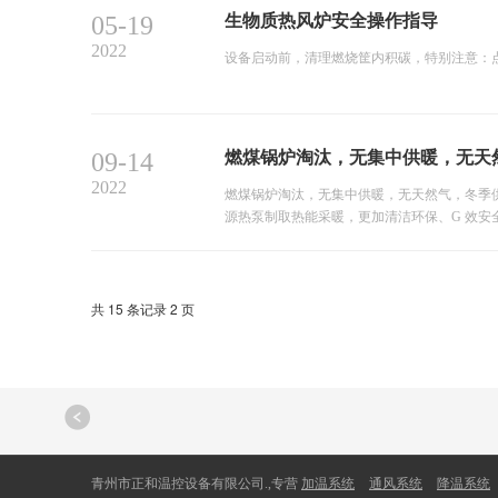
05-19
生物质热风炉安全操作指导
2022
设备启动前，清理燃烧筐内积碳，特别注意：
09-14
燃煤锅炉淘汰，无集中供暖，无天
2022
燃煤锅炉淘汰，无集中供暖，无天然气，冬季
源热泵制取热能采暖，更加清洁环保、G 效
共 15 条记录 2 页
青州市正和温控设备有限公司.,专营
加温系统
通风系统
降温系统