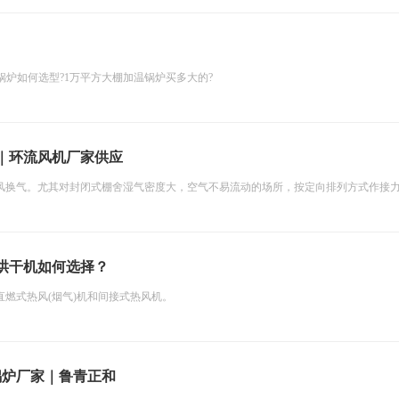
锅炉如何选型?1万平方大棚加温锅炉买多大的?
｜环流风机厂家供应
风换气。尤其对封闭式棚舍湿气密度大，空气不易流动的场所，按定向排列方式作接力
烘干机如何选择？
燃式热风(烟气)机和间接式热风机。
锅炉厂家｜鲁青正和