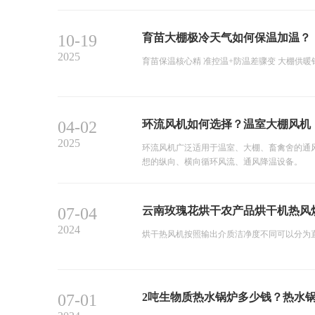
10-19
育苗大棚极冷天气如何保温加温？
2025
育苗保温核心精 准控温+防温差骤变 大棚供暖
04-02
环流风机如何选择？温室大棚风机
2025
环流风机广泛适用于温室、大棚、畜禽舍的通
想的纵向、横向循环风流、通风降温设备。
07-04
云南玫瑰花烘干农产品烘干机热风
2024
烘干热风机按照输出介质洁净度不同可以分为直
07-01
2吨生物质热水锅炉多少钱？热水