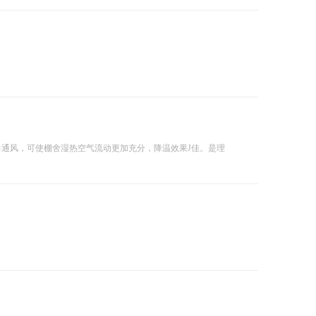
通风，可使棚舍湿热空气流动更加充分，降温效果J佳。是理