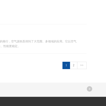
的推行，空气源热泵得到了大范围、多领域的应用。它以空气
本、性能更稳定。
1
2
>>