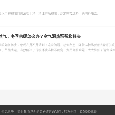
点火口和积碳口要清理干净！清理炉底积碳，添加颗粒燃料，关闭料箱盖。
然气，冬季供暖怎么办？空气源热泵帮您解决
供暖如何解决？您现在是不是遇到了这些问题。想你所想，随着G家煤改清洁能源供暖
安全、节能省电。有效解决了传统环境温控不稳定、费用高的难题，大大降低了运营成
热风烘干
等业务,有意向的客户请咨询我们，联系电话：
13562600826