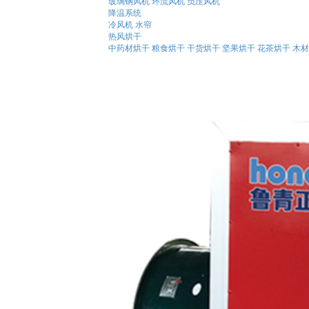
玻璃钢风机
环流风机
负压风机
降温系统
冷风机
水帘
热风烘干
中药材烘干
粮食烘干
干货烘干
坚果烘干
花茶烘干
木材