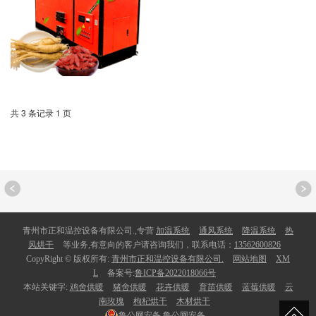
共 3 条记录 1 页
青州市正和温控设备有限公司.,专营
加温系统
通风系统
降温系统
热
风烘干
等业务,有意向的客户请咨询我们，联系电话：
13562600826
CopyRight © 版权所有:
青州市正和温控设备有限公司.
网站地图
XM
L
备案号:
鲁ICP备2022018066号
本站关键字:
鸡舍供暖
猪舍供暖
花卉供暖
育苗供暖
蓝莓供暖
云
南玫瑰
枸杞烘干
木材烘干
鲁公网安备
鲁公网安备