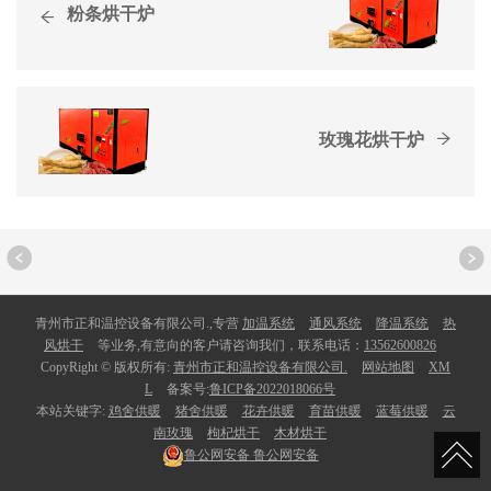
粉条烘干炉
玫瑰花烘干炉
青州市正和温控设备有限公司.,专营
加温系统
通风系统
降温系统
热
风烘干
等业务,有意向的客户请咨询我们，联系电话：
13562600826
CopyRight © 版权所有:
青州市正和温控设备有限公司.
网站地图
XM
L
备案号:
鲁ICP备2022018066号
本站关键字:
鸡舍供暖
猪舍供暖
花卉供暖
育苗供暖
蓝莓供暖
云
南玫瑰
枸杞烘干
木材烘干
鲁公网安备
鲁公网安备