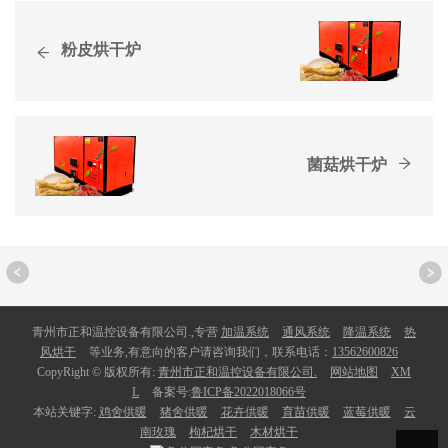
粉皮烘干炉
菌菇烘干炉
青州市正和温控设备有限公司.,专营
加温系统
通风系统
降温系统
热
风烘干
等业务,有意向的客户请咨询我们，联系电话：
13562600826
CopyRight © 版权所有:
青州市正和温控设备有限公司.
网站地图
XM
L
备案号:
鲁ICP备2022018066号
本站关键字:
鸡舍供暖
猪舍供暖
花卉供暖
育苗供暖
蓝莓供暖
云
南玫瑰
枸杞烘干
木材烘干