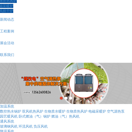
物质热风炉
磁采暖炉
风烘干炉
新闻动态
工程案例
展会活动
联系我们
加温系统
数控热水锅炉
双风机热风炉
生物质水暖炉
生物质热风炉
电磁采暖炉
空气源热泵
园艺暖风机
卧式燃油（气）锅炉
燃油（气）热风机
通风系统
玻璃钢风机
环流风机
负压风机
降温系统