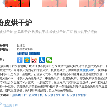
粉皮烘干炉
皮烘干炉 热风烘干炉 热风烘干机 粉皮烘干炉厂家 粉皮烘干炉报价
备咨询：
张经理
系电话：
13562600826
留言咨询
更多信息
享：
按照输出介质洁净度不同可以分为直燃式热风(烟气)炉和间接式热风炉。 
燃烧方式不同可以分为固定炉排热风炉、机烧热风炉，沸腾燃烧
燃煤热风炉
。 以燃料
不同可以分为煤、生物质、石油液化气等，燃料种类的不同意味着燃烧装置的改变。 
出风温不同，可以分为高温热风炉、中温热风炉、低温热风炉。 以热风炉换热器的摆
式可以分为合置式和分置式，一般情况下，根据用户厂房情况合理选择，并不 能完全
哪一种就好。 判断热风炉节能效果好坏z根本的一条就是达到热风温度换热后烟气温
低。烟气温度越低，热利用 率就越高，反之则热效率较低。
关键词：
热风烘干炉
热风烘干机
粉皮烘干炉厂家
粉皮烘干炉报价
粉丝烘干炉