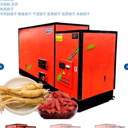
冷风机
水帘
热风烘干
中药材烘干
粮食烘干
干货烘干
坚果烘干
花茶烘干
木材烘干