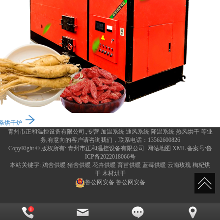
条烘干炉
青州市正和温控设备有限公司.,专营
加温系统
通风系统
降温系统
热风烘干
等业
务,有意向的客户请咨询我们，联系电话：
13562600826
CopyRight © 版权所有:
青州市正和温控设备有限公司.
网站地图
XML
备案号:
鲁
ICP备2022018066号
本站关键字:
鸡舍供暖
猪舍供暖
花卉供暖
育苗供暖
蓝莓供暖
云南玫瑰
枸杞烘
干
木材烘干
鲁公网安备
鲁公网安备