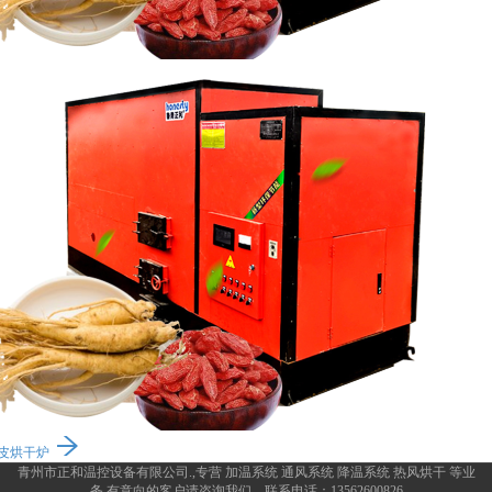
皮烘干炉
青州市正和温控设备有限公司.,专营
加温系统
通风系统
降温系统
热风烘干
等业
务,有意向的客户请咨询我们，联系电话：
13562600826