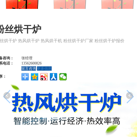
粉丝烘干炉
丝烘干炉 热风烘干炉 热风烘干机 粉丝烘干炉厂家 粉丝烘干炉报价
备咨询：
张经理
系电话：
13562600826
留言咨询
更多信息
享：