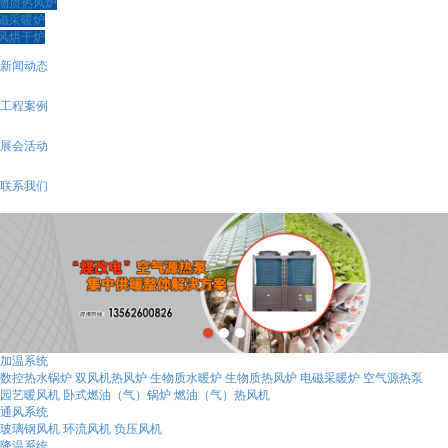
物质热风炉
磁采暖炉
风烘干炉
新闻动态
工程案例
展会活动
联系我们
加温系统
数控热水锅炉
双风机热风炉
生物质水暖炉
生物质热风炉
电磁采暖炉
空气源热泵
园艺暖风机
卧式燃油（气）锅炉
燃油（气）热风机
通风系统
玻璃钢风机
环流风机
负压风机
降温系统