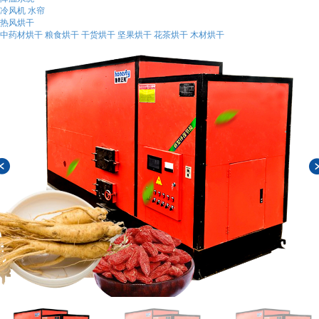
冷风机
水帘
热风烘干
中药材烘干
粮食烘干
干货烘干
坚果烘干
花茶烘干
木材烘干