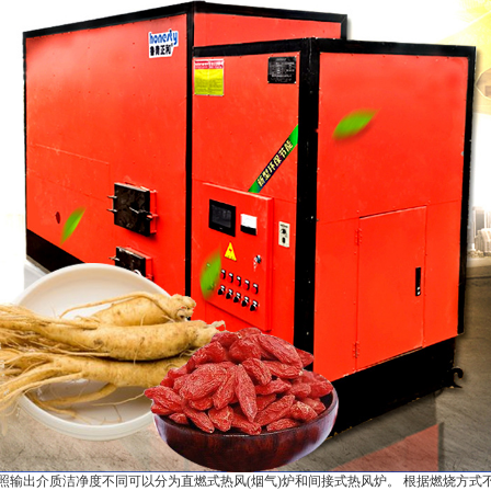
照输出介质洁净度不同可以分为直燃式热风(烟气)炉和间接式热风炉。 根据燃烧方式