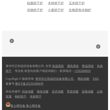
桂圆烘干炉
木材烘干炉
玉米烘干炉
谷物烘干炉
小麦烘干炉
生物质热水锅炉
青州市正和温控设备有限公司.,专营
加温系统
通风系统
降温系统
热风
烘干
等业务,有意向的客户请咨询我们，联系电话：
13562600826
CopyRight © 版权所有:
青州市正和温控设备有限公司.
网站地图
XML
备案号:
鲁ICP备2022018066号
本站关键字:
鸡舍供暖
猪舍供暖
花卉供暖
育苗供暖
蓝莓供暖
云南
玫瑰
枸杞烘干
木材烘干
鲁公网安备
鲁公网安备