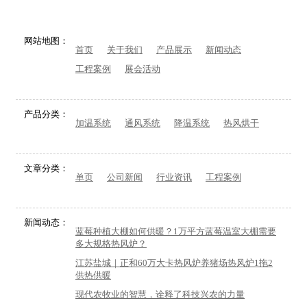
网站地图：
首页
关于我们
产品展示
新闻动态
工程案例
展会活动
产品分类：
加温系统
通风系统
降温系统
热风烘干
文章分类：
单页
公司新闻
行业资讯
工程案例
新闻动态：
蓝莓种植大棚如何供暖？1万平方蓝莓温室大棚需要
多大规格热风炉？
江苏盐城｜正和60万大卡热风炉养猪场热风炉1拖2
供热供暖
现代农牧业的智慧，诠释了科技兴农的力量