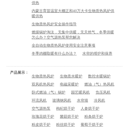
供热
内蒙古育苗温室大棚正和40万大卡生物质热风炉供
暖供热
生物质热风炉安全操作指导
燃煤锅炉淘汰，无集中供暖，无天然气，冬季供暖
怎么办？空气源热泵帮您解决
全自动生物质热风炉使用安全注意事项
冬季鸡棚取暖有什么办法？
水帘的维护和保养
产品展示：
生物质热风炉
生物质水暖炉
数控水暖锅炉
双风机热风炉
电磁采暖炉
燃油（气）热风机
卧式燃油（气）锅炉
园艺暖风机
负压风机
环流风机
玻璃钢风机
水帘墙
冷风机
空气源热泵
枸杞烘干炉
人参烘干炉
玫瑰花烘干炉
菌菇烘干炉
粉条烘干炉
粉皮烘干炉
粉丝烘干炉
葡萄干烘干炉