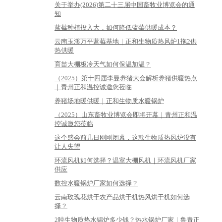
关于举办(2026)第二十三届中国畜牧业博览会的通
知
蓝莓种植投入大，如何降低蓝莓供暖成本？
云南玉溪万平蓝莓基地｜正和生物质热风炉1拖2供
热供暖
育苗大棚极冷天气如何保温加温？
（2025）第十四届李曼养猪大会解析养猪供暖热点
｜青州正和温控诚邀您莅临
养猪场地暖供暖｜正和生物质水暖锅炉
（2025）山东畜牧业博览会即将开幕｜青州正和温
控诚邀您莅临
这个盛会前几日刚刚闭幕，这款生物质热风炉没有
让人失望
环流风机如何选择？温室大棚风机｜环流风机厂家
供应
数控水暖锅炉厂家如何选择？
云南玫瑰花烘干农产品烘干机热风烘干机如何选
择？
2吨生物质热水锅炉多少钱？热水锅炉厂家｜鲁青正