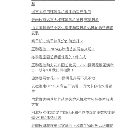
和
温室大棚用环流风机带来的重要作用
云南玫瑰温室大棚环流风机通风|环流风机
山东滨州养殖小区供暖正和双风机热风炉养殖供暖
安装
烘干炉，烘干热风炉如何选择？
正和温控｜2024热辣滚烫的展会来啦！
冬季温室园艺供暖保温的X种方式
正和温控助力花卉园艺发展｜2023昆明花展圆满举
办，明年9月我们再相聚！
旅游逛展赏花2023昆明花卉展不见不散
安徽淮南60*35米育苗厂供暖30万大卡数控水暖锅
炉
内蒙古肉鸭基地养殖热风炉风机水帘环控整体解决
方案
河北标准化3层笼养肉鸡正和生物质煤两用数控水暖
锅炉1拖2供热供暖
云南玫瑰花连栋温室基地正和煤生物质热风炉供暖